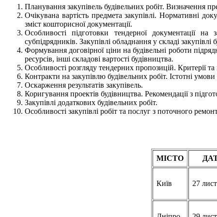
Планування закупівель будівельних робіт. Визначення пре
Очікувана вартість предмета закупівлі. Нормативні док
зміст кошторисної документації.
Особливості підготовки тендерної документації на за
субпідрядників. Закупівлі обладнання у складі закупівлі б
Формування договірної ціни на будівельні роботи підряд
ресурсів, інші складові вартості будівництва.
Особливості розгляду тендерних пропозицій. Критерії та м
Контракти на закупівлю будівельних робіт. Істотні умови
Оскарження результатів закупівель.
Коригування проектів будівництва. Рекомендації з підго
Закупівлі додаткових будівельних робіт.
Особливості закупівлі робіт та послуг з поточного ремонт
МІСТО
ДА
Київ
27 лис
Дніпро
29 лис