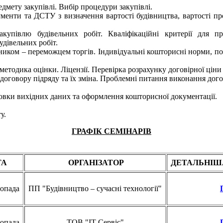
дмету закупівлі. Вибір процедури закупівлі.
ументи та ДСТУ з визначення вартості будівництва, вартості пр
купівлю будівельних робіт. Кваліфікаційні критерії для пр
удівельних робіт.
ником – переможцем торгів. Індивідуальні кошторисні норми, пор
етодика оцінки. Ліцензії. Перевірка розрахунку договірної ціни 
 договору підряду та їх зміна. Проблемні питання виконання дого
товки вихідних даних та оформлення кошторисної документації.
у.
ГРАФІК СЕМІНАРІВ
ТА
ОРГАНІЗАТОР
ДЕТАЛЬНІШ
топада
ПП "Будівництво – сучасні технології"
топада
ТОВ "ІТ Сервіс"