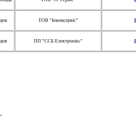
удня
ТОВ "Інкомсервіс"
удня
ПП "ССБ Електронікс"
”