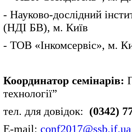
- Науково-дослідний інсти
(НДІ БВ), м. Київ
- ТОВ «Інкомсервіс», м. К
Координатор семінарів:
П
технології”
тел. для довідок:
(0342) 7
E-mail:
conf2017@ssb.if.ua