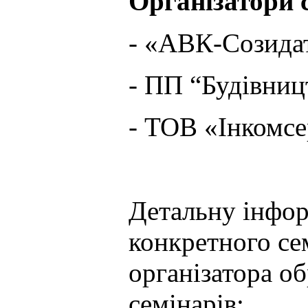
Організатори с
- «АВК-Созидат
- ПП “Будівницт
- ТОВ «Інкомсер
Детальну інформ
конкретного се
організатора о
семінарів: