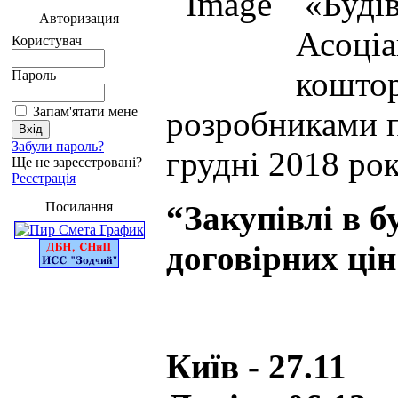
«Будів
Авторизация
Асоціа
Користувач
коштор
Пароль
Запам'ятати мене
розробниками п
Забули пароль?
грудні 2018 рок
Ще не зареєстровані?
Реєстрація
Посилання
“Закупівлі в 
договірних ці
Київ - 27.