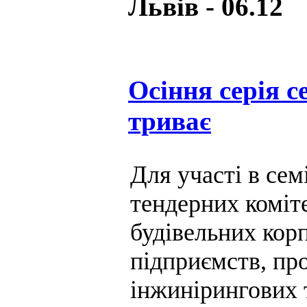
Львів - 06.12
Осіння cерія с
триває
Для участі в се
тендерних коміт
будівельних кор
підприємств, пр
інжинірингових т