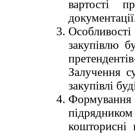
вартості п
документації
Особливост
закупівлю бу
претендент
Залучення су
закупівлі буд
Формування
підряднико
кошторисні 