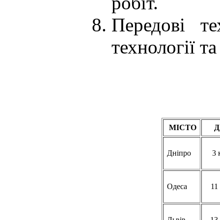
робіт.
Передові те
технології т
МІСТО
Д
Дніпро
3 
Одеса
11
Львів
13