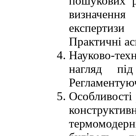
пошукових р
визначення 
експертизи
Практичні ас
Науково-тех
нагляд під
Регламентую
Особливості 
конструктив
термомодерн