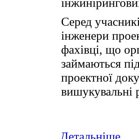
інжинірингових
Серед учасникі
інженери проек
фахівці, що ор
займаються пі
проектної доку
вишукувальні 
Детальніше...