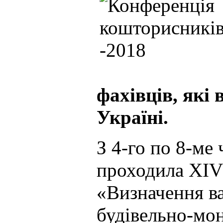
фахівців, які
Україні.
З 4-го по 8-ме
проходила XІV
«Визначення ва
будівельно-мо