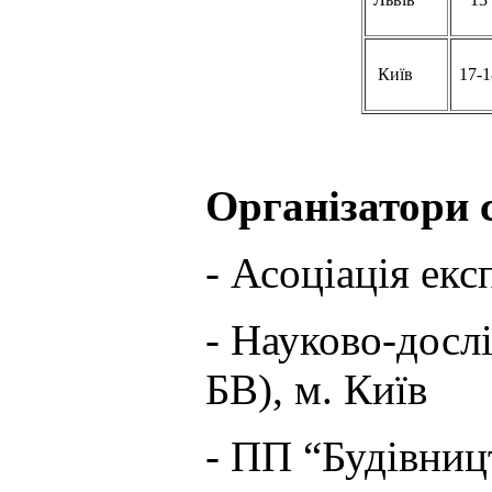
Київ
17-1
Організатори с
- Асоціація екс
- Науково-досл
БВ), м. Київ
- ПП “Будівницт