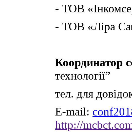
- ТОВ «Інкомсер
- ТОВ «Ліра Са
Координатор с
технології”
тел. для довід
E-mail:
conf20
http://mcbct.com