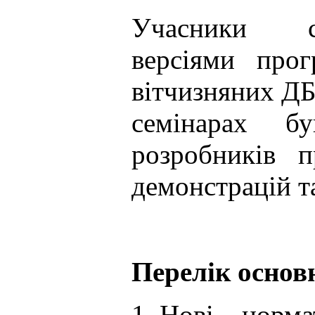
Учасники 
версіями прог
вітчизняних ДБ
семінарах б
розробників п
демонстрацій та
Перелік основ
Нові норма