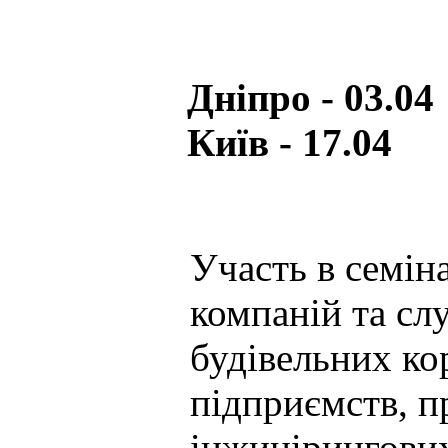
Дніпро - 0
Київ - 17.04
Участь в семін
компаній та сл
будівельних ко
підприємств, п
інжинірингових