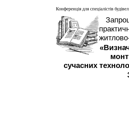
Конференція для спеціалістів будівель
Запрош
практичн
житлово-
«Визнач
монт
сучасних техноло