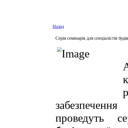
Назад
Cерія семінарів для спеціалістів буді
забезпеченн
проведуть се