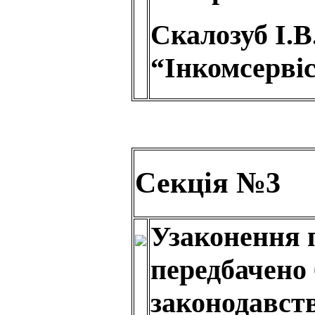
Скалозуб І.В
“Інкомсервіс
Секція №3
Узаконення п
передбачено 
законодавств