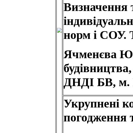
Визначення 
індивідуаль
норм і СОУ. 
Ячменєва Ю. 
будівництва
ДНДІ БВ, м. 
Укрупнені к
погодження т