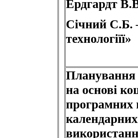
Ердгардт В.В
Січний С.Б.
технологіїї»
Планування 
на основі к
програмних 
календарних 
використанн