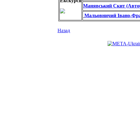
Екскурсії
Манявський Скит (Автоб
Мальовничий Івано-Фран
Назад