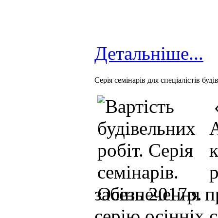
Детальніше...
Серія семінарів для спеціалістів буді
«
забезпечення п
серію осінніх с