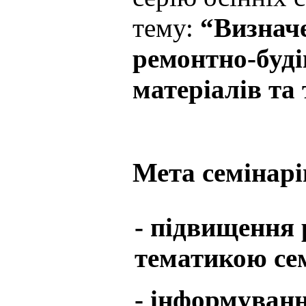
тему:
“Визначе
ремонтно-буді
матеріалів та
Мета семінарі
- підвищення р
тематикою сем
- інформуванн