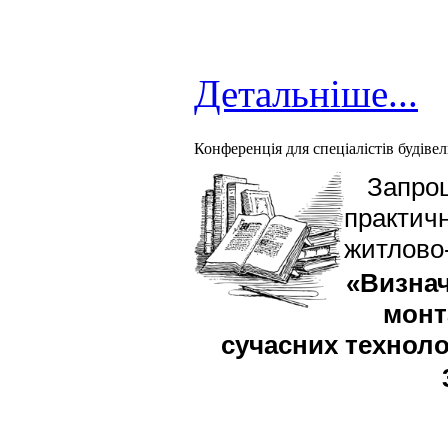
Детальніше...
Конференція для спеціалістів будівель
Запрош
практичн
житлово-
«Визнач
монт
сучасних техноло