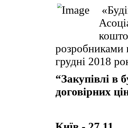
«Буді
Асоці
кошто
розробниками п
грудні 2018 ро
“Закупівлі в 
договірних ці
Київ - 27.