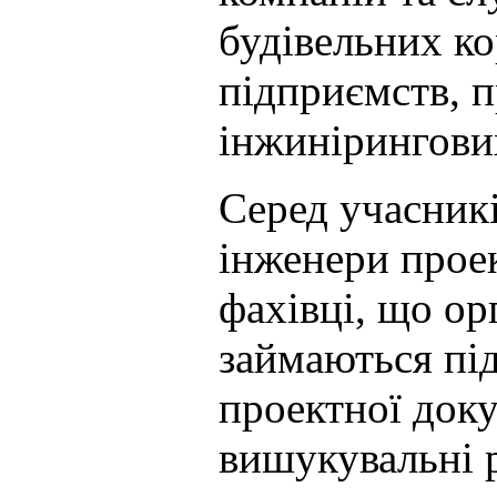
будівельних ко
підприємств, 
інжинірингових
Серед учасникі
інженери проек
фахівці, що ор
займаються пі
проектної доку
вишукувальні 