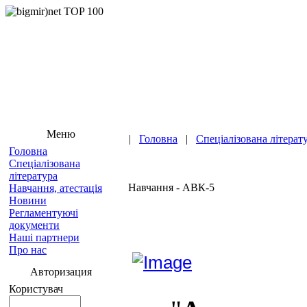
Меню
|
Головна
|
Спеціалізована літерат
Головна
Спеціалізована
література
Навчання - АВК-5
Навчання, атестація
Новини
Регламентуючі
документи
Наші партнери
Про нас
Авторизация
Користувач