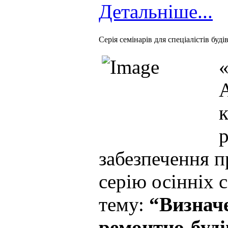
Детальніше...
Cерія семінарів для спеціалістів буді
«
забезпечення п
серію осінніх с
тему:
“Визначе
ремонтно-буді