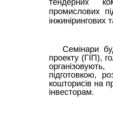
тендерних ком
промислових пі
інжинірингових т
Семінари буду
проекту (ГІП), 
організовують
підготовкою, ро
кошторисів на п
інвесторам.