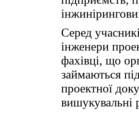
інжинірингових
Серед учасникі
інженери проек
фахівці, що ор
займаються пі
проектної доку
вишукувальні 