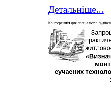
Детальніше...
Конференція для спеціалістів будівель
Запрош
практичн
житлово-
«Визнач
монт
сучасних техноло