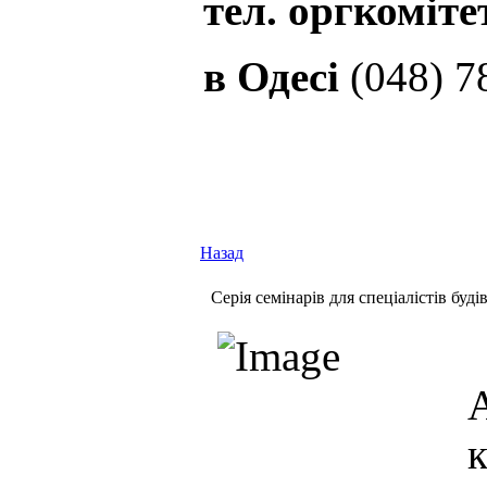
тел. оргкоміте
в Одесі
(048) 7
Назад
Cерія семінарів для спеціалістів буді