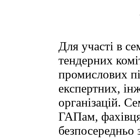
Для участі в с
тендерних коміт
промислових п
експертних, ін
організацій. С
ГАПам, фахівця
безпосередньо 