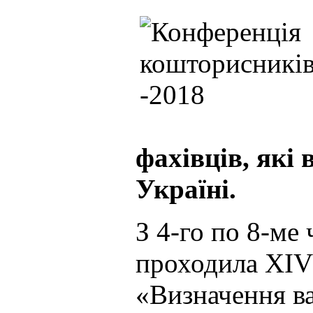
фахівців, які
Україні.
З 4-го по 8-ме
проходила XІV
«Визначення ва