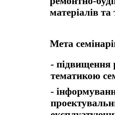
ремонтно-буді
матеріалів та
Мета семінарі
- підвищення р
тематикою сем
- інформуванн
проектувальни
експлуатуючих